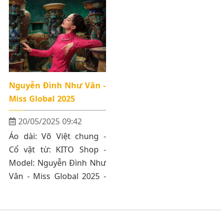
Hiền trong tà áo dài Lãnh
điểm trung tâm của
Mỹ A của NTK Võ Việt
Thành Phố nhằm để gần
Chung
gũi hơn với khách hàng
có thể chiêm ngưỡng các
BST
Nguyễn Đình Như Vân -
Miss Global 2025
20/05/2025 09:42
Áo dài: Võ Việt chung -
Cổ vật từ: KITO Shop -
Model: Nguyễn Đình Như
Vân - Miss Global 2025 -
Photo: Tiến Minh