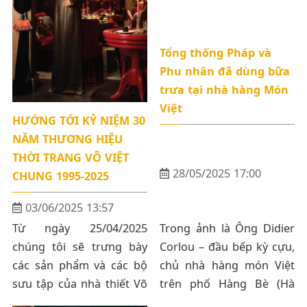
Tổng thống Pháp và
Phu nhân đã dùng bữa
trưa tại nhà hàng Món
Việt
HƯỚNG TỚI KỶ NIỆM 30
NĂM THƯƠNG HIỆU
THỜI TRANG VÕ VIỆT
28/05/2025 17:00
CHUNG 1995-2025
03/06/2025 13:57
Trong ảnh là Ông Didier
Từ ngày 25/04/2025
Corlou – đầu bếp kỳ cựu,
chúng tôi sẽ trưng bày
chủ nhà hàng món Việt
các sản phẩm và các bộ
trên phố Hàng Bè (Hà
sưu tập của nhà thiết Võ
Nội) và vợ là Madame
Việt Chung tại các địa