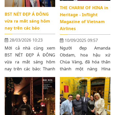
THE CHARM OF HINA in
BST NÉT ĐẸP Á ĐÔNG
Heritage - Inflight
vừa ra mắt sáng hôm
Magazine of Vietnam
nay trên các báo
Airlines
28/03/2026 10:23
10/09/2025 09:57
Mời cả nhà cùng xem
Người đẹp Amanda
BST NÉT ĐẸP Á ĐÔNG
Obdam, hoa hậu xứ
vừa ra mắt sáng hôm
Chùa Vàng, đã hóa thân
nay trên các báo: Thanh
thành một nàng Hina
Niên - VTV - YanVN -
kiều diễm qua ngôn ngữ
Vietnamnet - Ngoisao.vn
thời trang trong bộ sưu
- Yea1 - Dantri
tập mới cùng tên của
nhà thiết kế Võ Việt
Chung